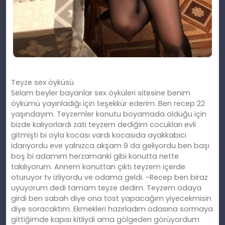
Teyze sex öyküsü
Selam beyler bayanlar sex öyküleri sitesine benim
öykümü yayınladığı için teşekkür ederim. Ben recep 22
yaşındayım. Teyzemler konutu boyamada olduğu için
bizde kalıyorlardı zati teyzem dediğim cocukları evli
gitmişti bi oyla kocası vardı kocasıda ayakkabıcı
idarıyordu eve yalnızca akşam 9 da geliyordu ben başı
boş bi adamım herzamanki gibi konutta nette
takılıyorum. Annem konuttan çıktı teyzem içerde
oturuyor tv izliyordu ve odama geldi. -Recep ben biraz
uyuyorum dedi tamam teyze dedim. Teyzem odaya
girdi ben sabah diye ona tost yapacağım yiyecekmisin
diye soracaktım. Ekmekleri hazırladım odasına sormaya
gittiğimde kapısı kitliydi ama gölgeden görüyordum