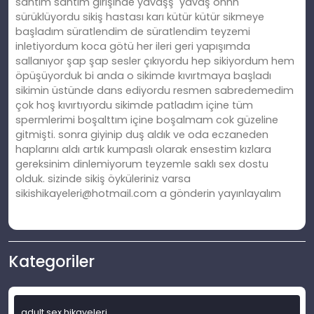
santim santim girişinde yavaşş yavaş ohhh
sürüklüyordu sikiş hastası karı kütür kütür sikmeye
başladım süratlendim de süratlendim teyzemi
inletiyordum koca götü her ileri geri yapışımda
sallanıyor şap şap sesler çıkıyordu hep sikiyordum hem
öpüşüyorduk bi anda o sikimde kıvırtmaya başladı
sikimin üstünde dans ediyordu resmen sabredemedim
çok hoş kıvırtıyordu sikimde patladım içine tüm
spermlerimi boşalttım içine boşalmam cok güzeline
gitmişti. sonra giyinip duş aldık ve oda eczaneden
haplarını aldı artık kumpaslı olarak ensestim kızlara
gereksinim dinlemiyorum teyzemle saklı sex dostu
olduk. sizinde sikiş öyküleriniz varsa
sikishikayeleri@hotmail.com
a gönderin yayınlayalım
Kategoriler
adult sex hikayeleri