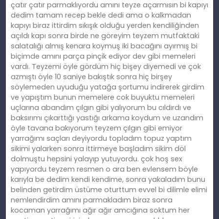
çatır çatır parmaklıyordu amını teyze açarmısın bi kapıyı
dedim tamam recep bekle dedi ama o kalkmadan
kapıyı biraz ittirdim sıkışık olduğu yerden kendiliğinden
açıldı kapı sonra birde ne göreyim teyzem mutfaktaki
salatalığı almış kenara koymuş iki bacağını ayırmış bi
biçimde amını parça pinçik ediyor dev gibi memeleri
vardı. Teyzemi öyle gördüm hiç bişey diyemedi ve çok
azmıştı öyle 10 saniye bakıştık sonra hiç birşey
söylemeden uyuduğu yatağa şortumu indirerek girdim
ve yapıştım bunun memelere cok buyuktu memeleri
uçlarına abandım çılgın gibi yalıyorum bu cıldırdı ve
baksırımı çıkarttığı yastığı arkama koydum ve uzandım
öyle tavana bakıyorum teyzem çılgın gibi emiyor
yarrağımı saçları deyiyordu topladım topuz yaptım
sikimi yalarken sonra ittirmeye başladım sikim döl
dolmuştu hepsini yalayıp yutuyordu. çok hoş sex
yapıyordu teyzem resmen o ara ben evlensem böyle
karıyla be dedim kendi kendime, sonra yakaladım bunu
belinden getirdim üstüme oturttum evvel bi dilimle elimi
nemlendirdim amını parmakladım biraz sonra
kocaman yarrağımı ağır ağır amcığına soktum her