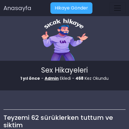
Anasayfa
Hikaye Gönder
Sex Hikayeleri
1 yıl önce
-
Admin
Ekledi -
468
Kez Okundu
Teyzemi 62 sürüklerken tuttum ve
siktim