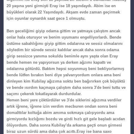
20 yaşına yeni girmişti Eray ise 18 yaşındaydı. Abim ise en
büyükleri olarak 22 Yaşındaydı. Akşam evde zaman geçirmek
için oyunlar oynardık saat gece 1 olmuştu.
Ben geceliğimi giyip odama gittim ve yatmaya çalıştım ancak
onlar hala oturuyor ve benim uyumamı engelliyorlardı. Bende
üstüme sabahlığımı giyip gittim odalarına ve sessiz olmalarını
söyledim bir sürede sessiz kaldılar ancak daha sonra odama
girip sessizce yanıma sokuldu benimle aynı yaşta olan Eray
bende hemen ne yapıyorsun ya derken ağzımı kapattı ve
odalarına götürdü. Baktım hepsi soyunmuş beni bekliyorlarmış
bende lütfen bırakın beni diye yalvarıyordum onlara ama beni
dinleyen kim Kubilay ağızıma soktu ben bağırırken çok büyüktü
ve bende ısırdım kaçmaya çalıştım daha sonra 3′de beni tuttu ve
saçımı çekerek tokatlayarak durdurdular.
Hemen beni yere çöktürdüler ve 3′de siklerini ağızıma verdiler
artık iğrene, iğrene izin verdim mecburen ondan sonra beni
domalttılar koltuğa abim amıma sokmaya çalışıyordu ama
girmiyordu kızlığımı bozdu ve girdi hızlı git gele başladı acıdan
ölüyordum. Daha sonra Kubilay’da arkama geçti onun girmesi
biraz uzun sürdü ama daha çok acıttı.Eray ise bana saxo