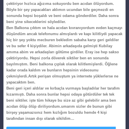
çektiriyor hızlıca ağızıma sokuyordu ben acıdan ölüyordum.
Böyle bir şey yapacakları aklımın ucundan bile geçmezdi en
sonunda hepsi boşaldı ve beni odama gönderdiler. Daha sonra
beni yine sikeceklerini söylediler.
Ben Balkona çıktım ve hala acıdan kıvranıyordum evden kaçmayı
düşündüm ancak telefonumu almışlardı ve kapı kilitliydi yapacak
hiç bir şey yoktu mecburen bekledim sabaha karşı geri geldiler
ve bu sefer 4 kişiydiler. Abimin arkadaşıda gelmişti Kubilay
amıma abim ve arkadaşları götüme girdiler. Eray ise hep sakso
çektiriyordu. Hepsi zorla döverek siktiler ben en sonunda
bayılmıştım. Beni balkona çıplak olarak kilitlemişlerdi. Öğlene
kadar orada kaldım ve bunların hepsinin videosunu
çekmişlerdi.Artık perişan olmuştum ya internete yüklerlerse ne
yapacaktım ben.
Beni geri içeri aldılar ve kırbaçla vurmaya başladılar her tarafım
kızarmıştı. Daha sonra bunlar hepsi odaya götürdüler tek tek
beni siktiler. işte tüm hikaye bu size az gibi gelebilir ama ben
acıdan ölüp ölüp diriliyordum.umarım sizler de bunun gibi
birşey yaşamazsınız hem kızlığım bozuldu hemde 4 kişi
tarafından insan dışı olarak sikildim…