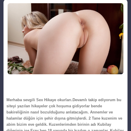
Merhaba sevgili Sex Hikaye okurları.Devamlı takip ediyorum bu
siteyi yazılan hikayeler çok hoşuma gidiyorlar bende
bakireliğinin nasıl bozulduğunu anlatacağım. Annemler ve
halamlar düğün için şehir dışına gitmişlerdi. 2 Tane kuzenim ve
abim bizim eve geldik. Kuzenlerimden birinin adı Kubilay
diğerinin ise Eray ben 18 yaşında bir kızdım o zamanlar. Kubilay