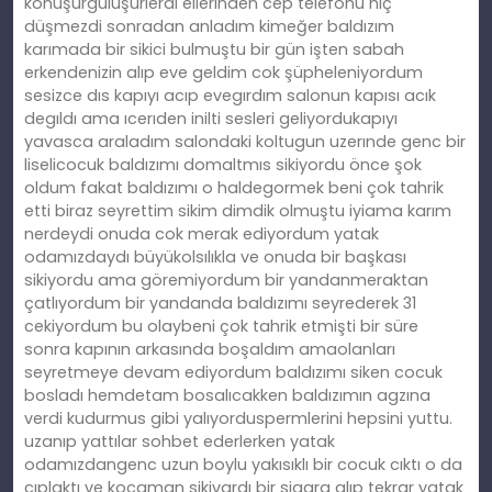
konuşurgülüşürlerdi ellerinden cep telefonu hiç
düşmezdi sonradan anladım kimeğer baldızım
karımada bir sikici bulmuştu bir gün işten sabah
erkendenizin alıp eve geldim cok şüpheleniyordum
sesizce dıs kapıyı acıp evegırdım salonun kapısı acık
degıldı ama ıcerıden inilti sesleri geliyordukapıyı
yavasca araladım salondaki koltugun uzerınde genc bir
liselicocuk baldızımı domaltmıs sikiyordu önce şok
oldum fakat baldızımı o haldegormek beni çok tahrik
etti biraz seyrettim sikim dimdik olmuştu iyiama karım
nerdeydi onuda cok merak ediyordum yatak
odamızdaydı büyükolsılıkla ve onuda bir başkası
sikiyordu ama göremiyordum bir yandanmeraktan
çatlıyordum bir yandanda baldızımı seyrederek 31
cekiyordum bu olaybeni çok tahrik etmişti bir süre
sonra kapının arkasında boşaldım amaolanları
seyretmeye devam ediyordum baldızımı siken cocuk
bosladı hemdetam bosalıcakken baldızımın agzına
verdi kudurmus gibi yalıyorduspermlerini hepsini yuttu.
uzanıp yattılar sohbet ederlerken yatak
odamızdangenc uzun boylu yakısıklı bir cocuk cıktı o da
cıplaktı ve kocaman sikivardı bir sigara alıp tekrar yatak