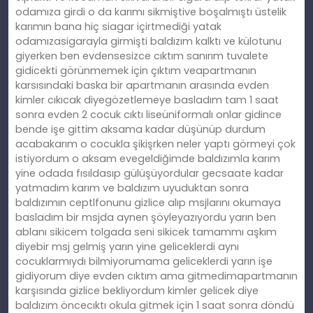
odamıza girdi o da karımı sikmiştive boşalmıştı üstelik
karımın bana hiç siagar içirtmediği yatak
odamızasigarayla girmişti baldızım kalktı ve külotunu
giyerken ben evdensesizce cıktım sanırım tuvalete
gidicekti görünmemek için çıktım veapartmanın
karsısındaki baska bir apartmanın arasında evden
kimler cıkıcak diyegözetlemeye basladım tam 1 saat
sonra evden 2 cocuk cıktı liseüniformalı onlar gidince
bende işe gittim aksama kadar düşünüp durdum
acabakarım o cocukla şikişrken neler yaptı görmeyi çok
istiyordum o aksam evegeldiğimde baldızımla karım
yine odada fısıldasıp gülüşüyordular gecsaate kadar
yatmadım karım ve baldızım uyuduktan sonra
baldızımın ceptlfonunu gizlice alıp msjlarını okumaya
basladım bir msjda aynen şöyleyazıyordu yarın ben
ablanı sikicem tolgada seni sikicek tamammı aşkım
diyebir msj gelmiş yarın yine geliceklerdi aynı
cocuklarmıydı bilmiyorumama geliceklerdi yarın işe
gidiyorum diye evden cıktım ama gitmedimapartmanın
karşısında gizlice bekliyordum kimler gelicek diye
baldızım öncecıktı okula gitmek için 1 saat sonra döndü