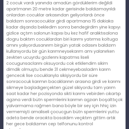
2 cocuk vardı yanında amadün gördüklerim değildi
apartmanın 20 metre kadar gerisinde baldızımayrıldı
onlardan cocuklar arkasından geliyorlardı önce
baldızım sonracocuklar girdi apartmana 15 dakiaka
kadar dışarıda bekledim sonra bendegirdim yine kapıyı
gizlice açtım salonun kapısı bu kez hafif aralıktısalona
dogru baktım cocuklardan biri karımı yatırmıs koltuga
amını yalıyordusanırım birgün yatak odasını baldızım
kullanıyordu bir gün karımneysekarım amı yalanırken
zevkten ucuyrdu gozlerını kapatmıs liseli
cocugunsaclarını oksuyordu cok etkilendim sikim
dimdik olmuştu bende 31 cekmeyebasladım karım
gencecık lise cocuklarıyla sikişiyordu bir süre
sonracocuk karımın bacaklarının arasına girdi ve karımı
sikmeye başladıgerçekten güzel sikiyordu tam yarım
saat kadar her pozisyonda sikti karımı vebirden cıkartıp
agzına verdi bütn spermlerini karımın agzıan boşalttıçok
yalvarmama rağmen bana böyle bir sey için hhiç izin
vermemişti amaliseli çocucgun bütn spermlerini yuttu
adeta bende oracıkta bosaldım veçıktım gittim artık
her gece baldızımın cep telfonunu kontrol