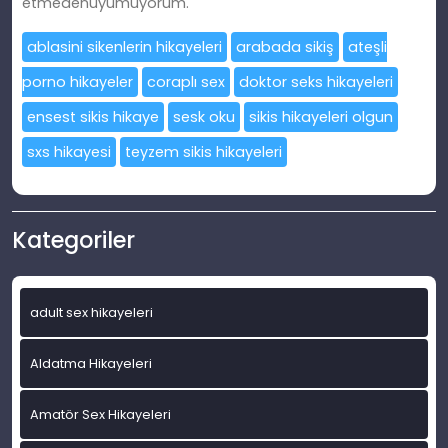
etmedenuyumuyorum.
ablasini sikenlerin hikayeleri
arabada sikiş
ateşli
porno hikayeler
coraplı sex
doktor seks hikayeleri
ensest sikis hikaye
sesk oku
sikis hikayeleri olgun
sxs hikayesi
teyzem sikis hikayeleri
Kategoriler
adult sex hikayeleri
Aldatma Hikayeleri
Amatör Sex Hikayeleri