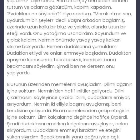
yapalım?” diye sordu. Ben de birşey demeden elinden
tuttum ve odama götürdüm, kapımı kapadım.
“Evdekilere ne söyledin?” diye sordum. “Merak etme sen,
uydurdum bir şeyler!” dedi. Başını arkadan bağlamış,
üzerinde uzun kollu bir bluz ve yelekle, altında uzun bir
eteği vardı. Onu yatağıma uzandırdım. Soyundum ve
çıplak kaldım. Nermin önümde yavaş yavaş kalkan
sikime bakıyordu. Hemen dudaklarına yumuldum.
Dudakları etliydi ve onları emmeye başladım. Dudaktan
öpüşme konusunda tecrübesizdi, kendisini bana
bırakmasını
söyledim
. Şimdi ben ne dersem onu
yapıyordu.
Bluzunun üzerinden memelerini avuçladım. Dilimi ağzının
içine soktum. Nermin’den hafif iniltiler geliyordu. Dilini
çıkarmasını söyleyince çıkardı. Dilini, dudaklarını emiyor,
ısırıyordum. Nermin iki elliyle başımı avuçlamış, beni
kendisine çekiyordu. Elimi memelerinden çekip eteğinin
içine soktum. Elim kalçalarına değince hafifçe ürperdi.
Şimdi dudaklarını
emerken
kalçalarını avuçluyor, onları
sıkıyordum. Dudaklarını emmeyi bıraktım ve eteğini
yukarı sıyırdım. Bacaklarını iki yana doğ
ru
iyice açtı.