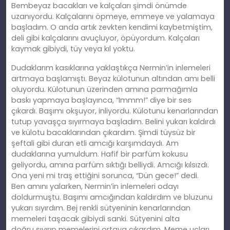
Bembeyaz bacakları ve kalçaları şimdi önümde
uzanıyordu. Kalçalarını öpmeye, emmeye ve yalamaya
başladım. O anda artık zevkten kendimi kaybetmiş
tim
,
deli gibi kalçalarını avuçluyor, öpüyordum. Kalçaları
kaymak gibiydi, tüy veya kıl yoktu.
Dudaklarım kasıklarına yaklaştıkça Nermin’in inlemeleri
artmaya başlamıştı. Beyaz külotunun altından
am
ı belli
oluyordu. Külotunun üzerinden
am
ına parmağımla
baskı yapmaya başlayınca, “Immm!” diye bir ses
çıkardı. Başımı okşuyor, inliyordu. Külotunu kenarlarından
tutup yavaşça sıyırmaya başladım. Belini yukarı kaldırdı
ve külotu bacaklarından çıkardım. Şimdi tüysüz bir
şeftali gibi duran etli amcığı karşımdaydı. Am
dudaklarına yumuldum. Hafif bir parfüm kokusu
geliyordu,
am
ına parfüm sıktığı belliydi. Amcığı kılsızdı.
Ona yeni mi traş ettiğini sorunca, “Dün gece!” dedi.
Ben
am
ını yalarken, Nermin’in inlemeleri odayı
doldurmuştu. Başımı amcığından kaldırdım ve bluzunu
yukarı sıyırdım. Bej renkli sütyeninin kenarlarından
memeleri taşacak gibiydi sanki. Sütyenini alta
doğ
ru
sıyırıp memelerini ortaya çıkardım. Meme uçları