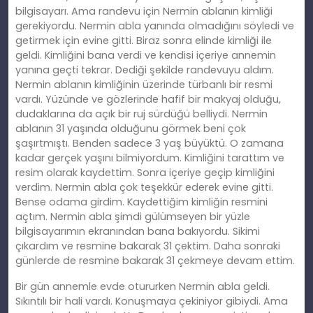
bilgisayarı. Ama randevu için Nermin ablanın kimliği
gerekiyordu. Nermin abla yanında olmadığını söyledi ve
getirmek için evine gitti. Biraz sonra elinde kimliği ile
geldi. Kimliğini bana verdi ve kendisi içeriye annemin
yanına geçti tekrar. Dediği şekilde randevuyu aldım.
Nermin ablanın kimliğinin üzerinde türbanlı bir resmi
vardı. Yüzünde ve gözlerinde hafif bir makyaj olduğu,
dudaklarına da açık bir ruj sürdüğü belliydi. Nermin
ablanın 31 yaşında olduğunu görmek beni çok
şaşırtmıştı. Benden sadece 3 yaş büyüktü. O zamana
kadar gerçek yaşını bilmiyordum. Kimliğini tarattım ve
resim olarak kaydettim. Sonra içeriye geçip kimliğini
verdim. Nermin abla çok teşekkür ederek evine gitti.
Bense odama girdim. Kaydettiğim kimliğin resmini
açtım. Nermin abla şimdi gülümseyen bir yüzle
bilgisayarımın ekranından bana bakıyordu. Sikimi
çıkardım ve resmine bakarak 31 çektim. Daha sonraki
günlerde de resmine bakarak 31 çekmeye devam ettim.
Bir gün annemle evde otururken Nermin abla geldi.
Sıkıntılı bir hali vardı. Konuş
maya
çekiniyor gibiydi. Ama