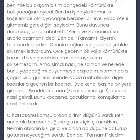
benimle bu akş
am
bizim bahçedeki kömürlükte
buluşacağını söyledi. Ben bu işin öyle kömürlük
köşelerinde olmayacağını, beraber bir eve, yada otele
gitmemiz gerektiğini söyledim. Bunu duyunca
duraksadı, ama kabul etti, “Yerini ve zamanını sen
ayarla ozaman!” dedi. Ben de, “Tamam!” diyerek
telefonu kapadım. Onunla sağlam ve güzel bir şekilde
sikişmek istiyordum. Öyle gecenin bir vakti kömürlükte,
karanlıkta ve çuvalların arasında ayaküstü
sikişemezdim. Ama şimdi nasıl, ne zaman ve nerede
bunu yapacağımı düşünmeye başladım. Nermin abla
çoğunlukla günlerini evinde, yada mahalledeki diğer
kadınlarla geçiren bir kadındı. Öyle kendi başına bir yere
gitmezdi. Şimdi kalkıp ona (Falanca yere gel!) desem
nasıl gelirdi. Bunu kocasına, çocuklarına, komşularına
nasıl anlatırdı.
O haftasonu komşulardan birinin düğünü vardı. Ben
annemle beraber düğüne gitmek için çıkacakken,
Nermin ablanın kızı geldi ve onları da düğüne götürüp
götüremeyeceğimi sordu. Ben de, “Tamam!” dedim.