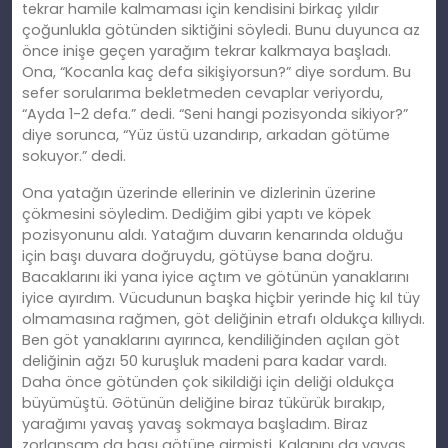
tekrar hamile kalmaması için kendisini birkaç yıldır
çoğunlukla götünden siktiğini söyledi. Bunu duyunca az
önce inişe geçen yarağım tekrar kalkmaya başladı.
Ona, “Kocanla kaç defa sikişiyorsun?” diye sordum. Bu
sefer sorularıma bekletmeden cevaplar veriyordu,
“Ayda 1-2 defa.” dedi. “Seni hangi pozisyonda sikiyor?”
diye sorunca, “Yüz üstü uzandırıp, arkadan götüme
sokuyor.” dedi.
Ona yatağın üzerinde ellerinin ve dizlerinin üzerine
çökmesini söyledim. Dediğim gibi yaptı ve köpek
pozisyonunu aldı. Yatağım duvarın kenarında olduğu
için başı duvara doğruydu, götüyse bana doğ
ru
.
Bacaklarını iki yana iyice açtım ve götünün yanaklarını
iyice ayırdım. Vücudunun başka hiçbir yerinde hiç kıl tüy
olmamasına rağmen, göt deliğinin etrafı oldukça kıllıydı.
Ben göt yanaklarını ayırınca, kendiliğinden açılan göt
deliğinin ağzı 50 kuruşluk madeni para kadar vardı.
Daha önce götünden çok sikildiği için deliği oldukça
büyümüştü. Götünün deliğ
ine
biraz tükürük bırakıp,
yarağımı yavaş yavaş sokmaya başladım. Biraz
zorlansam da başı götüne girmişti. Kalanını da yavaş