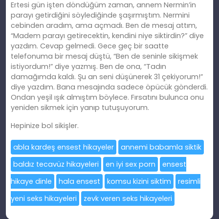
Ertesi gün işten döndüğüm zaman, annem Nermin’in
parayı getirdiğini söylediğinde şaşırmıştım. Nermini
cebinden aradım, ama açmadı. Ben de mesaj attım,
“Madem parayı getirecektin, kendini niye siktirdin?” diye
yazdım. Cevap gelmedi. Gece geç bir saatte
telefonuma bir mesaj düştü, “Ben de seninle sikişmek
istiyordum!” diye yazmış. Ben de ona, “Tadın
damağımda kaldı. Ş
u
an seni düşünerek 31 çekiyorum!”
diye yazdım. Bana mesajında sadece öpücük gönderdi.
Ondan yeşil ışık almıştım böylece. Fırsatını bulunca onu
yeniden sikmek için yanıp tutuşuyorum.
Hepinize bol sikişler.
abla kardeş ensest hikayeler
annemi babamla siktik
baldız tecavüz hikayeleri
en iyi sex porn
ensest
hikaye dinle
hala ensest
komsu kizini siktim
resimli
yeni seks hikayeleri
zevk veren seks hikayeleri