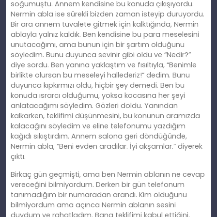
soğumuştu. Annem kendisine bu konuda çıkışıyordu.
Nermin abla ise sürekli bizden zaman isteyip duruyordu.
Bir ara annem tuvalete gitmek için kalktığında, Nermin
ablayla yalnız kaldık. Ben kendisine bu para meselesini
unutacağımı, ama bunun için bir şartım olduğunu
söyledim. Bunu duyunca sevinir gibi oldu ve “Nedir?”
diye sordu. Ben yanına yaklaştım ve fısıltıyla, “Benimle
birlikte olursan bu meseleyi hallederiz!” dedim. Bunu
duyunca kıpkırmızı oldu, hiçbir şey demedi. Ben bu
konuda ısrarcı olduğumu, yoksa kocasına her şeyi
anlatacağımı söyledim. Gözleri doldu. Yanından
kalkarken, teklifimi düşünmesini, bu konunun
aram
ızda
kalacağını söyledim ve eline telefonumu yazdığım
kağıdı sıkıştırdım. Annem salona geri döndüğünde,
Nermin abla, “Beni evden aradılar. İyi akşamlar.” diyerek
çıktı.
Birkaç gün geçmişti, ama ben Nermin ablanın ne cevap
vereceğini bilmiyordum. Derken bir gün telefonum
tanımadığım bir numaradan arandı.
Kim
olduğunu
bilmiyordum ama açınca Nermin ablanın sesini
duydum ve rahatladım. Bana teklifimi kabul ettiğini,