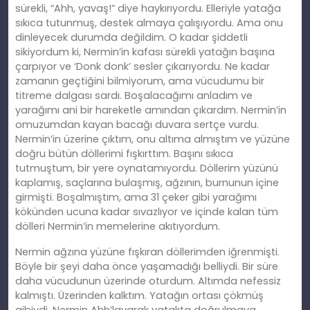
sürekli, “Ahh, yavaş!” diye haykırıyordu. Elleriyle yatağa
sıkıca tutunmuş, destek almaya çalışıyordu. Ama onu
dinleyecek durumda değildim. O kadar şiddetli
sikiyordum ki, Nermin’in kafası sürekli yatağın başına
çarpıyor ve ‘Donk donk’ sesler çıkarıyordu. Ne kadar
zamanın geçtiğini bilmiyorum, ama vücudumu bir
titreme dalgası sardı. Boşalacağımı anladım ve
yarağımı ani bir hareketle amından çıkardım. Nermin’in
omuzumdan kayan bacağı duvara sertçe vurdu.
Nermin’in üzerine çıktım, onu altıma almıştım ve yüzüne
doğru bütün döllerimi fışkırttım. Başını sıkıca
tutmuştum, bir yere oynatamıyordu. Döllerim yüzünü
kaplamış, saçlarına bulaşmış, ağzının, burnunun içine
girmişti. Boşalmıştım, ama 31 çeker gibi yarağımı
kökünden ucuna kadar sıvazlıyor ve içinde kalan tüm
dölleri Nermin’in memelerine akıtıyordum.
Nermin ağzına yüzüne fışkıran döllerimden iğrenmişti.
Böyle bir şeyi daha önce yaşamadığı belliydi. Bir süre
daha vücudunun üzerinde oturdum. Altımda nefessiz
kalmıştı. Üzerinden kalktım. Yatağın ortası çökmüş