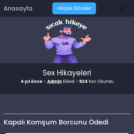
Anasayfa
Hikaye Gönder
Sex Hikayeleri
4 yıl önce
-
Admin
Ekledi -
524
Kez Okundu
Kapalı Komşum Borcunu Ödedi