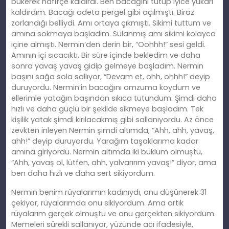
bükerek hafifçe kaldırdı. Ben bacağını tutup iyice yukarı
kaldırdım. Bacağı adeta pergel gibi açılmıştı. Biraz
zorlandığı belliydi. Amı ortaya çıkmıştı. Sikimi tuttum ve
amına sokmaya başladım. Sulanmış amı sikimi kolayca
içine almıştı. Nermin’den derin bir, “Oohhh!” sesi geldi.
Amının içi sıcacıktı. Bir süre içinde bekledim ve daha
sonra yavaş yavaş gidip gelmeye başladım. Nermin
başını sağa sola sallıyor, “Devam et, ohh, ohhh!” deyip
duruyordu. Nermin’in bacağını omzuma koydum ve
ellerimle yatağın başından sıkıca tutundum. Şimdi daha
hızlı ve daha güçlü bir şekilde sikmeye başladım. Tek
kişilik yatak şimdi kırılacakmış gibi sallanıyordu. Az önce
zevkten inleyen Nermin şimdi altımda, “Ahh, ahh, yavaş,
ahh!” deyip duruyordu. Yarağım taşaklarıma kadar
amına giriyordu. Nermin altımda iki büklüm olmuştu,
“Ahh, yavaş ol, lütfen, ahh, yalvarırım yavaş!” diyor, ama
ben daha hızlı ve daha sert sikiyordum.
Nermin benim rüyalarımın kadınıydı, onu düşünerek 31
çekiyor, rüyalarımda onu sikiyordum. Ama artık
rüyalarım gerçek olmuştu ve onu gerçekten sikiyordum.
Memeleri sürekli sallanıyor, yüzünde acı ifadesiyle,