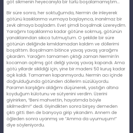
göt sikmenin heyecanıyla bir türlü boşalamamıştım…
Bir süre sonra, her soktuğumda, Nermin de inleyerek
götünü kasıklarıma vurmaya başlayınca, inanılmaz bir
zevk almaya başladım. Evet şimdi boşalmak üzereydim.
Yarağımı taşaklarıma kadar götüne sokmuş, götünün
yanaklarından sıkıca tutmuştum. O şekilde bir süre
götünün deliğinde kımıldamadan kaldım ve döllerimi
boşalttım. Boşalmam bitince yavaş yavaş yarağımı
çıkardım. Yarağım tamamen çıktığı zaman Nermin’in
kocaman açılmış göt deliği yavaş yavaş kapandı. Ama
götü yıllardır sikildiği için, yine bir madeni 50 kuruş kadar
açık kaldı. Tamamen kapanmıyordu. Nermin acı içinde
doğrulduğunda götünden döllerim süzülüyordu.
Paramın karşılığını aldığımı düşünerek, yastığın altına
koyduğum külotunu ve sütyenini verdim. Üzerini
giyinirken, “Beni mahvettin, hayatımda böyle
sikilmedim!” dedi. Giyindikten sonra birşey demeden
çıktı gitti. Ben de banyoya girip yıkandım. Annem de
öğleden sonra uyanmış ve “Amma da uyumuşum!”
diye söyleniyordu.