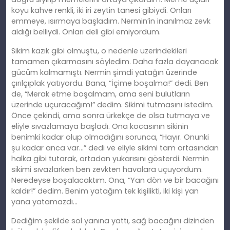
koyu kahve renkli, iki iri zeytin tanesi gibiydi. Onları
emmeye, ısırmaya başladım. Nermin’in inanılmaz zevk
aldığı belliydi. Onları deli gibi emiyordum.
Sikim kazık gibi olmuştu, o nedenle üzerindekileri
tamamen çıkarmasını
söyledim
. Daha fazla dayanacak
gücüm kalmamıştı. Nermin şimdi yatağın üzerinde
çırılçıplak yatıyordu. Bana, “İçime boş
alma
!” dedi. Ben
de, “Merak etme boşalmam, ama seni bulutların
üzerinde uçuracağım!” dedim. Sikimi tutmasını
istedim
.
Önce çekindi, ama sonra ürkekçe de olsa tutmaya ve
eliyle sıvazlamaya başladı. Ona kocasının sikinin
benimki kadar olup olmadığını sorunca, “Hayır. Onunki
şu kadar anca var…” dedi ve eliyle sikimi tam ortasından
halka gibi tutarak, ortadan yukarısını gösterdi. Nermin
sikimi sıvazlarken ben zevkten havalara uçuyordum.
Neredeyse boşalacaktım. Ona, “Yan dön ve bir bacağını
kaldır!” dedim. Benim yatağım tek kişilikti, iki kişi yan
yana yatamazdı…
Dediğim şekilde sol yanına yattı, sağ bacağını dizinden