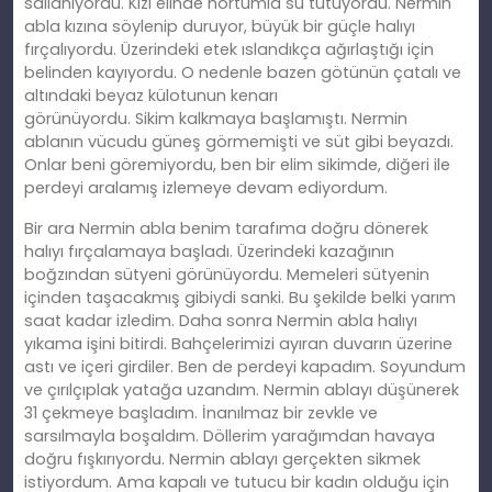
sallanıyordu. Kızı elinde hortumla
su
tutuyordu. Nermin
abla kızına söylenip duruyor, büyük bir güçle halıyı
fırçalıyordu. Üzerindeki etek ıslandıkça ağırlaştığı için
belinden
kay
ıyordu. O nedenle bazen götünün çatalı ve
altındaki beyaz külotunun kenarı
görünüyordu.
Sikim
kalkmaya başlamıştı. Nermin
ablanın vücudu güneş görmemişti ve süt gibi beyazdı.
Onlar beni göremiyordu, ben bir elim sikimde, diğeri ile
perdeyi aralamış izlemeye devam ediyordum.
Bir ara Nermin abla benim tarafıma doğ
ru
dönerek
halıyı fırçalamaya başladı. Üzerindeki kazağının
boğzından sütyeni görünüyordu. Memeleri sütyenin
içinden taşacakmış gibiydi sanki. Bu şekilde belki yarım
saat kadar
izledim
. Daha sonra Nermin abla halıyı
yıkama işini bitirdi. Bahçelerimizi ayıran duvarın üzerine
astı ve içeri girdiler. Ben de perdeyi kapadım. Soyundum
ve çırılçıplak yatağa uzandım. Nermin ablayı düşünerek
31 çekmeye başladım. İnanılmaz bir zevkle ve
sarsılmayla boşaldım. Döllerim yarağımdan havaya
doğ
ru
fışkırıyordu. Nermin ablayı gerçekten sikmek
istiyordum. Ama kapalı ve tutucu bir kadın olduğu için