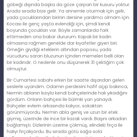
göbeği dışında başka da göze çarpan bir kusuru yoktur.
Arada sırada bize gelir. Ya annemle oturmak için gelir,
yada çocuklarından birinin dersine yardı
mc
ı olmam için.
Kocası ile genç yaşta evlendiği için, şimdi kendi
boyunda çocukları var. Böyle zamanlarda fark
ettirmeden ona bakar dururum. Kapalı bir kadın
olmasına rağmen genelde dar kıyafetler giyen biri.
Örneğin giydiği eteklerin altından poposu, yada
vücudunu saran bluzunun içinden memeleri belli olan
bir kadındır. O nedenle onu düşünerek 31 çektiğim çok
olmuştur.
Bir Cumartesi sabahı erken bir saatte dışarıdan gelen
seslerle uyandım. Odamın perdesini hafif açıp bakınca,
Nermin ablanın kızıyla kendi bahçelerinde halı yıkadığını
gördüm. Onların bahçesi ile bizimki yan yanaydı.
Bahçeler evlerin arkasında kalıyor, sokaktan
görünmüyordu. Nermin abla geniş ve uzun bir etek
giymiş, üzerinde de ince bir kazak vardı. Başını arkadan
bağlamıştı. Dizlerinin üzerine çökmüş, elindeki fırça ile
halıyı fırçalıyordu. Bu sırada götü sağa sola