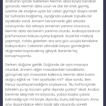
Arabanın içinde beklerken Nermin abla kızıyla beraber
göründü. Nermin abla uzun ve dar bir etek giymiş,
üzerine de eteğ
ine
uyan bir ceket giymişti. Başını renkli
bir türbanla bağlamış, ayağında yüksek topuklu bir
ayakkabı vardı. Annem herzamanki gibi arkada
oturuyordu. Kızı arkaya annemin yanına oturunca,
Nermin abla da benim yanıma oturdu. Arabaya binince
parfümünün kokusu içeriyi kapladı. Güzel bir makyaj
yapmıştı. Yolda giderken ara sıra göz ucuyla kendisine
bakıyordum. Ceketinin altındaki beyaz gömleğinin
düğmeleri kopacakmış gibiydi. Benimle hiç
konuşmuyordu.
Derken düğüne geldik. Düğünde de aynı masaya
oturduk. Annem diğer masalardaki tanıdıklarla
görüşmek için masadan kalkınca, Nermin abla bana
doğ
ru
eğildi ve “Yeri ayarladın mı?” diye sordu. Ben
henüz ayarlayamadığımı söyleyince, “Bu hafta içinde
bitirelim şu işi, kocam şehir dışında çünkü!” dedi. Acaba
benimle sikişmek mi istiyordu, yoksa başka çaresi
kalmadığı için mi böyle diyordu, bunu bilmiyorum. Ama
onu düşündükçe
sikim
kazık gibi oluyordu sürekli.