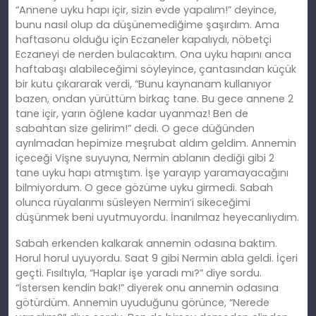
“Annene uyku hapı içir, sizin evde yapalım!” deyince,
bunu nasıl olup da düşünemediğime şaşırdım. Ama
haftasonu olduğu için Eczaneler kapalıydı, nöbetçi
Eczaneyi de nerden bulacaktım. Ona uyku hapını anca
haftabaşı alabileceğimi söyleyince, çantasından küçük
bir kutu çıkararak verdi, “Bunu kaynanam kullanıyor
bazen, ondan yürüttüm birkaç tane. Bu gece annene 2
tane içir, yarın öğlene kadar uyanmaz!
Ben de
sabahtan size gelirim!
” dedi. O gece düğünden
ayrılmadan hepimize meşrubat aldım
geldim
. Annemin
içeceği Vişne suyuyna, Nermin ablanın dediği gibi 2
tane uyku hapı atmıştım. İş
e
yarayıp yaramayacağını
bilmiyordum. O gece gözüme uyku girmedi. Sabah
olunca rüyalarımı süsleyen Nermin’i sikeceğimi
düşünmek beni uyutmuyordu. İnanılmaz heyecanlıydım.
Sabah erkenden kalkarak annemin odasına baktım.
Horul horul uyuyordu. Saat 9 gibi Nermin abla geldi. İçeri
geçti. Fısıltıyla, “Haplar işe yaradı mı?” diye sordu.
“İstersen kendin bak!” diyerek onu annemin odasına
götürdüm. Annemin uyuduğunu görünce, “Nerede