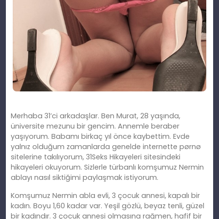
Merhaba 31’ci arkadaşlar. Ben Murat, 28 yaşında,
üniversite mezunu bir gencim. Annemle beraber
yaşıyorum. Babamı birkaç yıl önce kaybettim. Evde
yalnız olduğum zamanlarda genelde internette pørnø
sitelerine takılıyorum, 31Seks Hikayeleri sitesindeki
hikayeleri okuyorum. Sizlerle türbanlı komşumuz Nermin
ablayı nasıl siktiğimi paylaşmak istiyorum.
Komşumuz Nermin abla evli, 3 çocuk annesi, kapalı bir
kadın. Boyu 1,60 kadar var. Yeşil gözlü, beyaz tenli, güzel
bir kadındır. 3 çocuk annesi olmasına rağmen, hafif bir