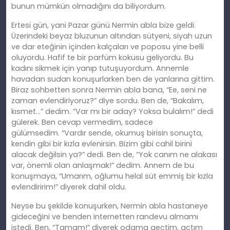
bunun mümkün olmadığını da biliyordum.
Ertesi gün, yani Pazar günü Nermin abla bize geldi.
Üzerindeki beyaz bluzunun altından sütyeni, siyah uzun
ve dar eteğinin içinden kalçaları ve poposu yine belli
oluyordu. Hafif te bir parfüm kokusu geliyordu. Bu
kadını
sikmek
için yanıp tutuşuyordum. Annemle
havadan sudan konuşurlarken
ben
de yanlarına gittim.
Biraz sohbetten sonra Nermin abla bana, “Ee, seni ne
zaman evlendiriyoruz?” diye sordu. Ben de, “Bakalım,
kısmet…” dedim. “Var mı bir aday? Yoksa
bulal
ım!” dedi
gülerek.
Ben cevap vermedim, sadece
gülümsedim.
“Vardır sende, okumuş birisin sonuçta,
kendin gibi bir kızla evlenirsin. Bizim gibi cahil birini
alacak değilsin ya?” dedi. Ben de, “Yok canım ne alakası
var, önemli olan anlaşmak!” dedim. Annem de bu
konuş
maya
, “Umarım, oğlumu helal süt emmiş bir kızla
evlendiririm!” diyerek dahil oldu.
Neyse bu şekilde konuşurken, Nermin abla hastaneye
gideceğini ve benden internetten randevu almamı
istedi. Ben, “Tamam!” diyerek odama geçtim, açtım