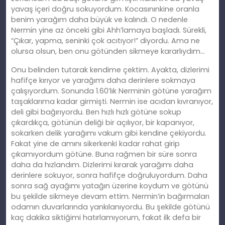
yavaş içeri doğ
ru
sokuyordum. Kocasınınkine oranla
benim yarağım daha büyük ve kalındı. O nedenle
Nermin yine az önceki gibi Ahh’lamaya başladı. Sürekli,
“Çıkar, yapma, seninki çok
ac
ıtıyor!” diyordu. Ama ne
olursa olsun, ben onu götünden sikmeye kararlıydım…
Onu belinden tutarak kendime çektim. Ayakta, dizlerimi
hafifçe kırıyor ve yarağımı daha derinlere sokmaya
çalışıyordum. Sonunda 1.60’lık Nerminin götüne yarağım
taşaklarıma kadar girmişti. Nermin ise
ac
ıdan kıvranıyor,
deli gibi bağırıyordu. Ben hızlı hızlı götüne sokup
çıkardıkça, götünün deliği bir açılıyor, bir kapanıyor,
sokarken delik yarağımı vakum gibi kendine çekiyordu.
Fakat yine de
am
ını sikerkenki kadar rahat girip
çıkamıyordum götüne. Buna rağmen bir süre sonra
daha da hızlandım. Dizlerimi kırarak yarağımı daha
derinlere sokuyor, sonra hafifçe doğruluyordum. Daha
sonra sağ ayağımı yatağın üzerine koydum ve götünü
bu şekilde sikmeye devam ettim. Nermin’in bağırmaları
odamın duvarlarında yankılanıyordu. Bu şekilde götünü
kaç dakika siktiğimi hatırlamıyorum, fakat ilk defa bir