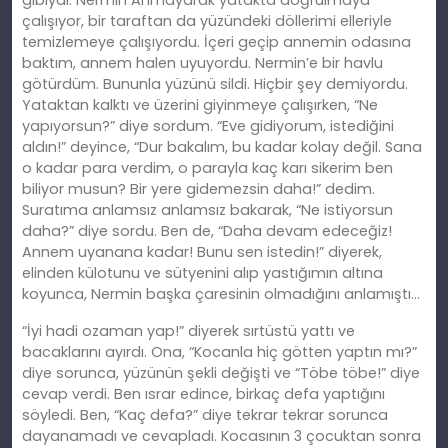
gibiydi. Nermin Ahh’layarak yatakta doğrulmaya
çalışıyor, bir taraftan da yüzündeki döllerimi elleriyle
temizlemeye çalışıyordu. İçeri geçip annemin odasına
baktım, annem halen uyuyordu. Nermin’e bir havlu
götürdüm. Bununla yüzünü sildi. Hiçbir şey demiyordu.
Yataktan kalktı ve üzerini giyinmeye çalışırken, “Ne
yapıyorsun?” diye sordum. “Eve gidiyorum, istediğini
aldın!” deyince, “Dur bakalım, bu kadar kolay değil. Sana
o kadar para verdim, o parayla kaç karı sikerim ben
biliyor musun? Bir yere gidemezsin daha!” dedim.
Suratıma anlamsız anlamsız bakarak, “Ne istiyorsun
daha?” diye sordu. Ben de, “Daha devam edeceğiz!
Annem uyanana kadar! Bunu sen istedin!” diyerek,
elinden külotunu ve sütyenini alıp yastığımın altına
koyunca, Nermin başka çaresinin olmadığını anlamıştı…
“İyi hadi ozaman yap!” diyerek sırtüstü yattı ve
bacaklarını ayırdı. Ona, “Kocanla hiç götten yaptın mı?”
diye sorunca, yüzünün şekli değişti ve “Töbe töbe!” diye
cevap verdi. Ben ısrar edince, birkaç defa yaptığını
söyledi. Ben, “Kaç defa?” diye tekrar tekrar sorunca
dayanamadı ve cevapladı. Kocasının 3 çocuktan sonra