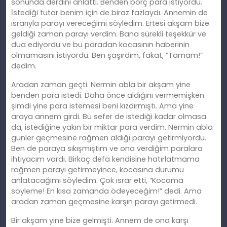
sonunda derdini anlattı. Benden borç para istiyordu.
İstediği tutar benim için de biraz fazlaydı. Annemin de
ısrarıyla parayı vereceğimi söyledim. Ertesi akş
am
bize
geldiği zaman parayı verdim. Bana sürekli teşekkür ve
dua ediyordu ve bu paradan kocasının haberinin
olmamasını istiyordu. Ben şaşırdım, fakat, “Tamam!”
dedim.
Aradan zaman geçti. Nermin abla bir akş
am
yine
benden para istedi. Daha önce aldığını vermemişken
şimdi yine para istemesi beni kızdırmıştı. Ama yine
araya annem girdi. Bu sefer de istediği kadar olmasa
da, istediğ
ine
yakın bir miktar para verdim. Nermin abla
günler geçmesine rağmen aldığı parayı getirmiyordu.
Ben de paraya sıkışmıştım ve ona verdiğim paralara
ihtiyacım vardı. Birkaç defa kendisine hatırlatmama
rağmen parayı getirmeyince, kocasına durumu
anlatacağımı
söyledim
. Çok ısrar etti, “Kocama
söyleme! En kısa zamanda ödeyeceğim!” dedi. Ama
aradan zaman geçmesine karşın parayı getirmedi.
Bir akş
am
yine bize gelmişti. Annem de ona karşı