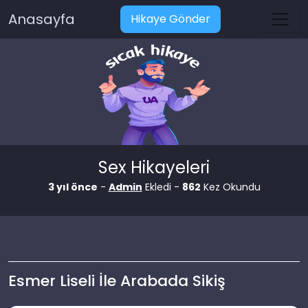
Anasayfa
Hikaye Gönder
Sex Hikayeleri
3 yıl önce
-
Admin
Ekledi -
862
Kez Okundu
Esmer Liseli İle Arabada Sikiş