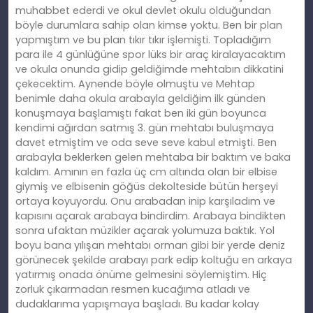
muhabbet ederdi ve okul devlet okulu olduğundan
böyle durumlara sahip olan kimse yoktu. Ben bir plan
yapmıştım ve bu plan tıkır tıkır işlemişti. Topladığım
para ile 4 günlüğüne spor lüks bir araç kiralayacaktım
ve okula onunda gidip geldiğimde mehtabın dikkatini
çekecektim. Aynende böyle olmuştu ve Mehtap
benimle daha okula arabayla geldiğim ilk günden
konuşmaya başlamıştı fakat ben iki gün boyunca
kendimi ağırdan satmış 3. gün mehtabı buluşmaya
davet etmiştim ve oda seve seve kabul etmişti. Ben
arabayla beklerken gelen mehtaba bir baktım ve baka
kaldım. Amının en fazla üç cm altında olan bir elbise
giymiş ve elbisenin göğüs dekolteside bütün herşeyi
ortaya koyuyordu. Onu arabadan inip karşıladım ve
kapısını açarak arabaya bindirdim. Arabaya bindikten
sonra ufaktan müzikler açarak yolumuza baktık. Yol
boyu bana yılışan mehtabı orman gibi bir yerde deniz
görünecek şekilde arabayı park edip koltuğu en arkaya
yatırmış onada önüme gelmesini söylemiştim. Hiç
zorluk çıkarmadan resmen kucağıma atladı ve
dudaklarıma yapışmaya başladı. Bu kadar kolay