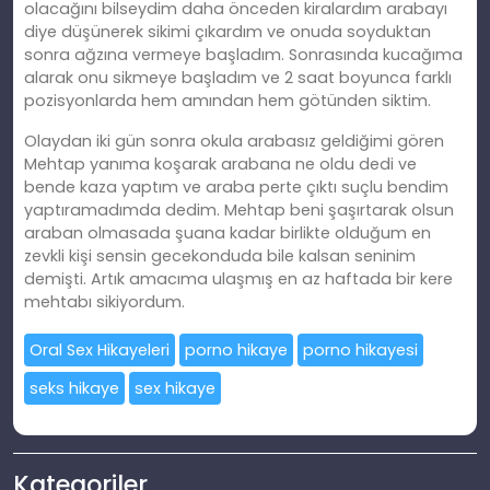
olacağını bilseydim daha önceden kiralardım arabayı
diye düşünerek sikimi çıkardım ve onuda soyduktan
sonra ağzına vermeye başladım. Sonrasında kucağıma
alarak onu sikmeye başladım ve 2 saat boyunca farklı
pozisyonlarda hem amından hem götünden siktim.
Olaydan iki gün sonra okula arabasız geldiğimi gören
Mehtap yanıma koşarak arabana ne oldu dedi ve
bende kaza yaptım ve araba perte çıktı suçlu bendim
yaptıramadımda dedim. Mehtap beni şaşırtarak olsun
araban olmasada şuana kadar birlikte olduğum en
zevkli kişi sensin gecekonduda bile kalsan seninim
demişti. Artık amacıma ulaşmış en az haftada bir kere
mehtabı sikiyordum.
Oral Sex Hikayeleri
porno hikaye
porno hikayesi
seks hikaye
sex hikaye
Kategoriler